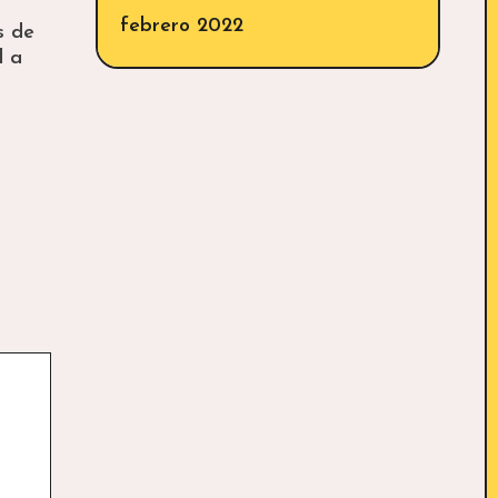
a
febrero 2022
s de
l a