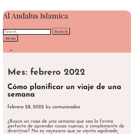
Skip
Al Andalus Islamica
to
content
Search
for:
Search
Menu
Search
Mes:
febrero 2022
Cómo planificar un viaje de una
semana
febrero 28, 2022
by
comunicados
¿Busca un viaje de una semana que sea la forma
perfecta de aprender cosas nuevas, o simplemente de
divertirse? No es necesario que se sienta agobiado