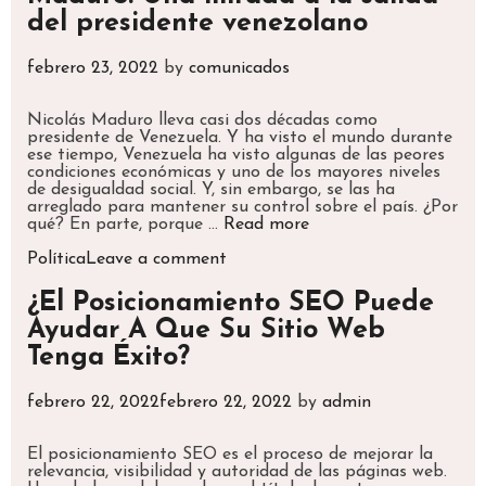
ayudar
del presidente venezolano
a
la
pareja
febrero 23, 2022
by
comunicados
a
encontrar
su
Nicolás Maduro lleva casi dos décadas como
amor
presidente de Venezuela. Y ha visto el mundo durante
ese tiempo, Venezuela ha visto algunas de las peores
condiciones económicas y uno de los mayores niveles
de desigualdad social. Y, sin embargo, se las ha
arreglado para mantener su control sobre el país. ¿Por
La
qué? En parte, porque …
Read more
despedida
Categories
de
Política
Leave a comment
Nicolás
Maduro:
¿El Posicionamiento SEO Puede
Una
Ayudar A Que Su Sitio Web
mirada
a
Tenga Éxito?
la
salida
del
febrero 22, 2022
febrero 22, 2022
by
admin
presidente
venezolano
El posicionamiento SEO es el proceso de mejorar la
relevancia, visibilidad y autoridad de las páginas web.