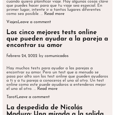
cuando quiera planificar viaje. Hay algunas cosas clave
que puedes hacer para que tu viaje sea especial. En
primer lugar, intente ir a tantos lugares diferentes
Cómo
como sea posible. …
Read more
planificar
Categories
un
Viajes
Leave a comment
viaje
de
Los cinco mejores tests online
una
que pueden ayudar a la pareja a
semana
encontrar su amor
febrero 24, 2022
by
comunicados
Hay muchos tests para ayudar a las parejas a
encontrar su amor. Pero un test que a menudo se
pasa por alto son los test online que pueden ayudaros
a ti y a tu pareja a conoceros el uno al otro. Un test
online como este puede ayudaros a entenderos mejor
Los
el uno al otro. …
Read more
cinco
Categories
mejores
Tarot
Leave a comment
tests
online
La despedida de Nicolás
que
Maduro: Una mirada a la salida
pueden