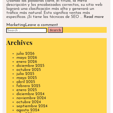
Usando las palabras clave, el título, la meta
descripción y los encabezados correctos, su sitio web
logrará una clasificación más alta y generará un
tráfico más natural. Esto significa ventas más
¿El
específicas. ¡Si tiene las técnicas de SEO …
Read more
Posi
Categories
SEO
Marketing
Leave a comment
Search
Pued
for:
Ayud
A
Archives
Que
Su
Sitio
Web
julio 2026
Teng
mayo 2026
Éxito
enero 2026
diciembre 2025
octubre 2025
julio 2025
mayo 2025
abril 2025
febrero 2025
enero 2025
diciembre 2024
noviembre 2024
octubre 2024
septiembre 2024
agosto 2024