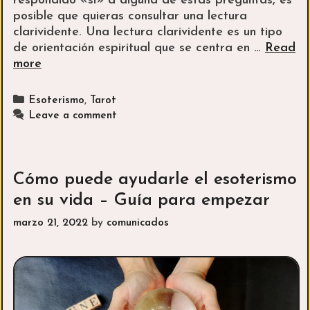
respondido «sí» a alguna de estas preguntas, es
posible que quieras consultar una lectura
clarividente. Una lectura clarividente es un tipo
de orientación espiritual que se centra en …
Read
Cómo
more
obtener
lecturas
Categories
Esoterismo
,
Tarot
clarividentes
Leave a comment
para
el
éxito
Cómo puede ayudarle el esoterismo
en su vida – Guía para empezar
marzo 21, 2022
by
comunicados