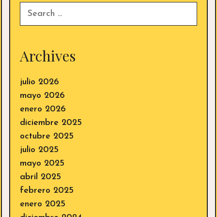
a
Search
la
for:
pareja
a
encont
Archives
su
amor
julio 2026
mayo 2026
enero 2026
diciembre 2025
octubre 2025
julio 2025
mayo 2025
abril 2025
febrero 2025
enero 2025