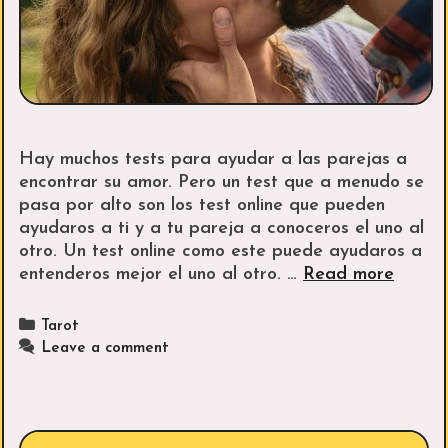
Hay muchos tests para ayudar a las parejas a
encontrar su amor. Pero un test que a menudo se
pasa por alto son los test online que pueden
ayudaros a ti y a tu pareja a conoceros el uno al
otro. Un test online como este puede ayudaros a
Los
entenderos mejor el uno al otro. …
Read more
cinco
mejore
Categories
Tarot
tests
Leave a comment
online
que
puede
ayuda