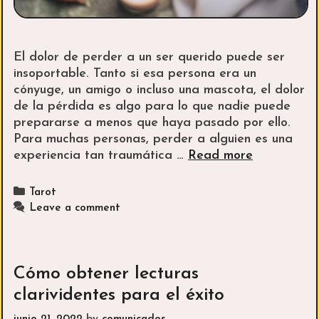
El dolor de perder a un ser querido puede ser
insoportable. Tanto si esa persona era un
cónyuge, un amigo o incluso una mascota, el dolor
de la pérdida es algo para lo que nadie puede
prepararse a menos que haya pasado por ello.
Para muchas personas, perder a alguien es una
Hechizos
experiencia tan traumática …
Read more
de
amor
Categories
Tarot
que
Leave a comment
funcionan:
cómo
superar
el
Cómo obtener lecturas
desamor
clarividentes para el éxito