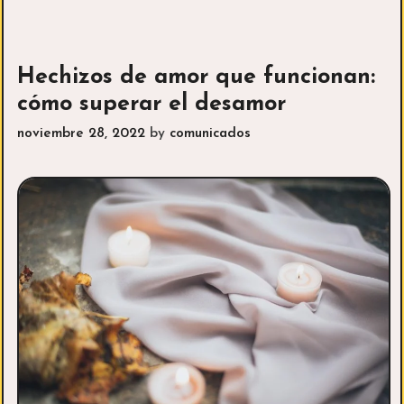
La
mejor
vidente
del
Hechizos de amor que funcionan:
momento
cómo superar el desamor
noviembre 28, 2022
by
comunicados