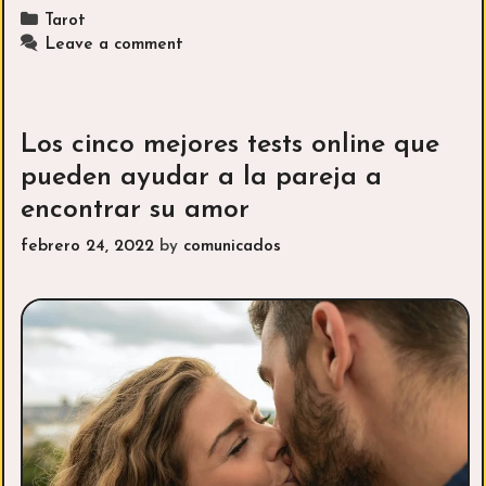
ayudarle
Categories
Tarot
el
Leave a comment
esoterismo
en
su
vida
Los cinco mejores tests online que
–
pueden ayudar a la pareja a
Guía
encontrar su amor
para
empezar
febrero 24, 2022
by
comunicados