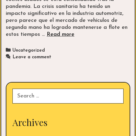
pandemia. La crisis sanitaria ha tenido un
impacto significativo en la industria automotriz,
pero parece que el mercado de vehículos de
segunda mano ha logrado mantenerse a flote en
Coches
estos tiempos …
Read more
de
segunda
Categories
Uncategorized
mano:
Leave a comment
el
motor
que
impulsa
el
Search
sector
for:
automovilístico
español
post-
Archives
COVID