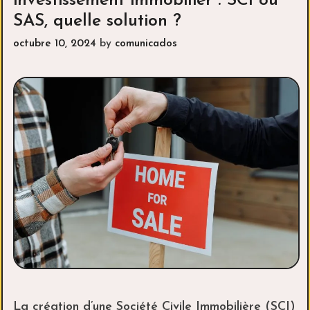
investissement immobilier : SCI ou
nuestros
SAS, quelle solution ?
injertos
capilares
octubre 10, 2024
by
comunicados
La création d’une Société Civile Immobilière (SCI)