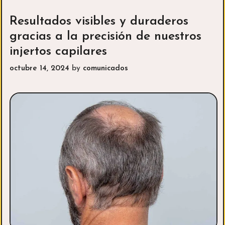
te
ayuda
Resultados visibles y duraderos
a
gracias a la precisión de nuestros
mantener
injertos capilares
tus
articulaciones
octubre 14, 2024
by
comunicados
en
forma