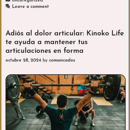
Categories
Uncategorized
com
Leave a comment
un
coc
de
seg
Adiós al dolor articular: Kinoko Life
man
te ayuda a mantener tus
y
articulaciones en forma
no
mori
octubre 28, 2024
by
comunicados
en
el
inte