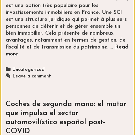
est une option très populaire pour les
investissements immobiliers en France. Une SCI
est une structure juridique qui permet à plusieurs
personnes de détenir et de gérer ensemble un
bien immobilier. Cela présente de nombreux
avantages, notamment en termes de gestion, de
fiscalité et de transmission du patrimoine. …
Read
Récupérer
more
la
TVA
Categories
Uncategorized
sur
Leave a comment
votre
investissement
immobilier
:
Coches de segunda mano: el motor
SCI
que impulsa el sector
ou
automovilístico español post-
SAS,
quelle
COVID