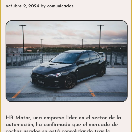
solution
octubre 2, 2024
by
comunicados
?
HR Motor, una empresa líder en el sector de la
automoción, ha confirmado que el mercado de
coches usados se está consolidando tras la