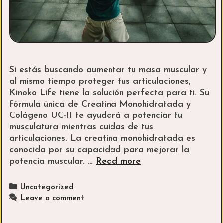
Si estás buscando aumentar tu masa muscular y
al mismo tiempo proteger tus articulaciones,
Kinoko Life tiene la solución perfecta para ti. Su
fórmula única de Creatina Monohidratada y
Colágeno UC-II te ayudará a potenciar tu
musculatura mientras cuidas de tus
articulaciones. La creatina monohidratada es
conocida por su capacidad para mejorar la
Adiós
potencia muscular. …
Read more
al
dolor
Categories
Uncategorized
articular:
Leave a comment
Kinoko
Life