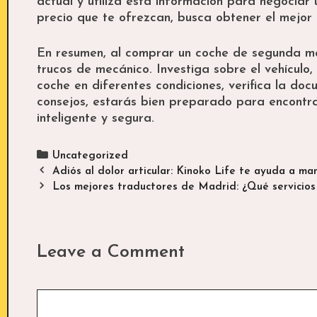
actual y utiliza esta información para negociar
precio que te ofrezcan, busca obtener el mejor 
En resumen, al comprar un coche de segunda ma
trucos de mecánico. Investiga sobre el vehículo,
coche en diferentes condiciones, verifica la d
consejos, estarás bien preparado para encontr
inteligente y segura.
Categories
Uncategorized
Post
Adiós al dolor articular: Kinoko Life te ayuda a ma
navigation
Los mejores traductores de Madrid: ¿Qué servicios
Leave a Comment
Comment