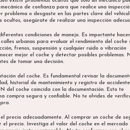
en existir problemas ocultos que solo un mecánico pu
n mecánico de confianza para que realice una inspecció
er problema o desgaste en las partes clave del vehícu
 ocultos, asegúrate de realizar una inspección adecu
 diferentes condiciones de manejo. Es importante hace
alles urbanas para evaluar el rendimiento del coche 
cción, frenos, suspensión y cualquier ruido o vibración
nocer mejor el coche y detectar posibles problemas. 
ntes de tomar una decisión.
ntación del coche. Es fundamental revisar la document
edad, historial de mantenimiento y registro de accidente
N del coche coincida con la documentación. Esto te
a compra segura y confiable. No te olvides de verific
mpra.
ar el precio adecuadamente. Al comprar un coche de s
el precio. Investiga el valor del coche en el mercado