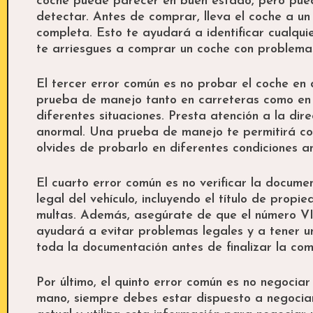
coche puede parecer en buen estado, pero pued
detectar. Antes de comprar, lleva el coche a u
completa. Esto te ayudará a identificar cualqui
te arriesgues a comprar un coche con problemas
El tercer error común es no probar el coche en
prueba de manejo tanto en carreteras como en c
diferentes situaciones. Presta atención a la dire
anormal. Una prueba de manejo te permitirá co
olvides de probarlo en diferentes condiciones a
El cuarto error común es no verificar la docume
legal del vehículo, incluyendo el título de propi
multas. Además, asegúrate de que el número VI
ayudará a evitar problemas legales y a tener un
toda la documentación antes de finalizar la co
Por último, el quinto error común es no negoci
mano, siempre debes estar dispuesto a negociar 