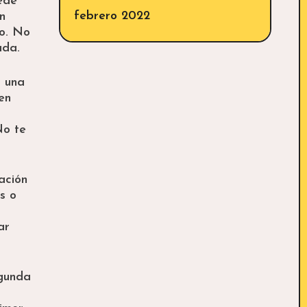
ede
febrero 2022
n
lo. No
ada.
r una
en
No te
ación
s o
ar
egunda