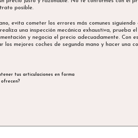
 un precio justo y razonable. No te conformes con el p
trato posible.
no, evita cometer los errores más comunes siguiendo 
 realiza una inspección mecánica exhaustiva, prueba el
ocumentación y negocia el precio adecuadamente. Con e
ar los mejores coches de segunda mano y hacer una 
ntener tus articulaciones en forma
 ofrecen?