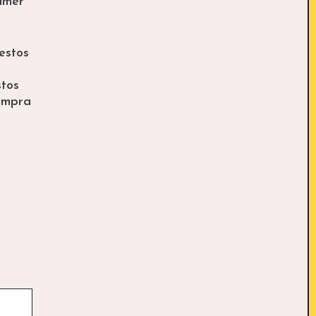
rimer
estos
stos
compra